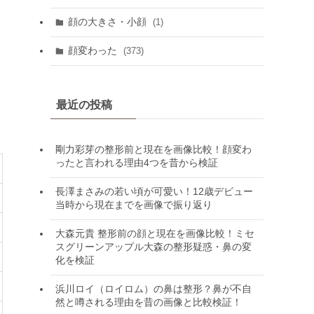
顔の大きさ・小顔
(1)
顔変わった
(373)
最近の投稿
剛力彩芽の整形前と現在を画像比較！顔変わ
ったと言われる理由4つを昔から検証
長澤まさみの若い頃が可愛い！12歳デビュー
当時から現在までを画像で振り返り
大森元貴 整形前の顔と現在を画像比較！ミセ
スグリーンアップル大森の整形疑惑・鼻の変
化を検証
浜川ロイ（ロイロム）の鼻は整形？鼻が不自
然と噂される理由を昔の画像と比較検証！