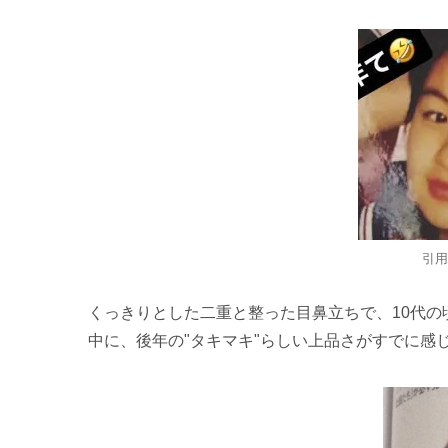
引用
くっきりとした二重と整った目鼻立ちで、10代
中に、後年の"タキマキ"らしい上品さがすでに感