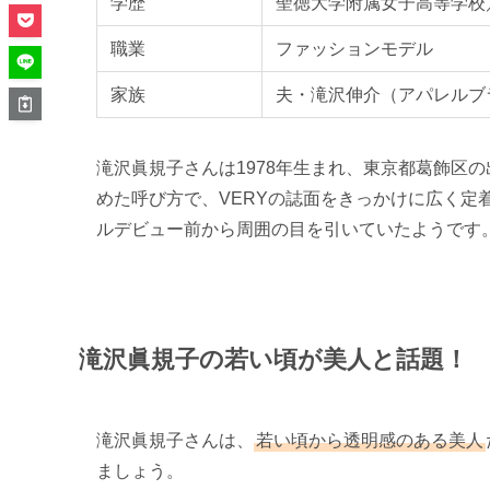
学歴
聖徳大学附属女子高等学校
職業
ファッションモデル
家族
夫・滝沢伸介（アパレルブ
滝沢眞規子さんは1978年生まれ、東京都葛飾区
めた呼び方で、VERYの誌面をきっかけに広く定
ルデビュー前から周囲の目を引いていたようです
滝沢眞規子の若い頃が美人と話題！
滝沢眞規子さんは、
若い頃から透明感のある美人
ましょう。