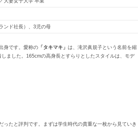
／大妻女子大学 卒業
ランド社長）、3児の母
の出身です。愛称の
「タキマキ」
は、滝沢眞規子という名前を縮
着しました。165cmの高身長とすらりとしたスタイルは、モデ
。
だったと評判です。まずは学生時代の貴重な一枚から見ていき