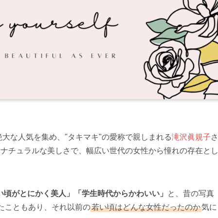
絶大な人気を集め、"タキマキ"の愛称で親しまれる
滝沢眞規子
とナチュラルな美しさで、幅広い世代の女性から憧れの存在と
い頃がとにかく美人」「学生時代からかわいい」
と、昔の写真
たこともあり、それ以前の
若い頃はどんな女性だったのか
気に