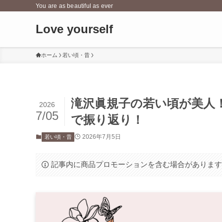
You are as beautiful as ever
Love yourself
ホーム
若い頃・昔
滝沢眞規子の若い頃が美人！
2026
7/05
で振り返り！
2026年7月5日
若い頃・昔
記事内に商品プロモーションを含む場合がありま