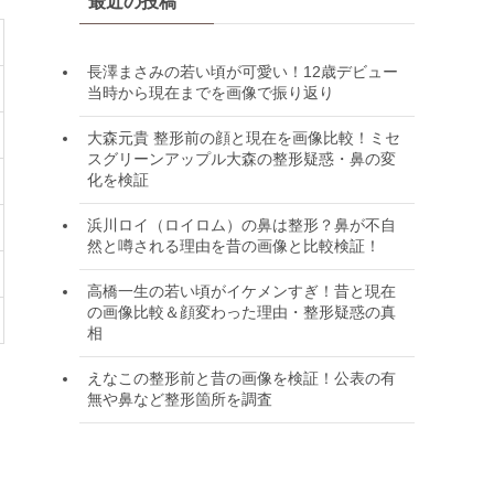
最近の投稿
長澤まさみの若い頃が可愛い！12歳デビュー
当時から現在までを画像で振り返り
大森元貴 整形前の顔と現在を画像比較！ミセ
スグリーンアップル大森の整形疑惑・鼻の変
化を検証
浜川ロイ（ロイロム）の鼻は整形？鼻が不自
然と噂される理由を昔の画像と比較検証！
高橋一生の若い頃がイケメンすぎ！昔と現在
の画像比較＆顔変わった理由・整形疑惑の真
相
えなこの整形前と昔の画像を検証！公表の有
無や鼻など整形箇所を調査