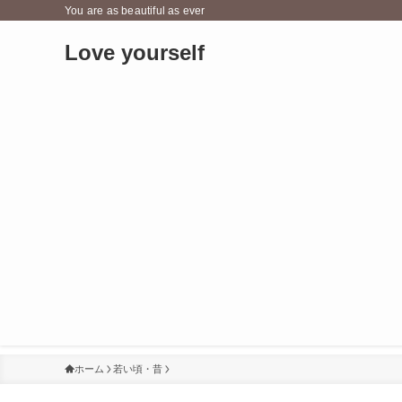
You are as beautiful as ever
Love yourself
ホーム
若い頃・昔