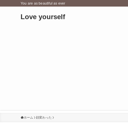
You are as beautiful as ever
Love yourself
ホーム
顔変わった