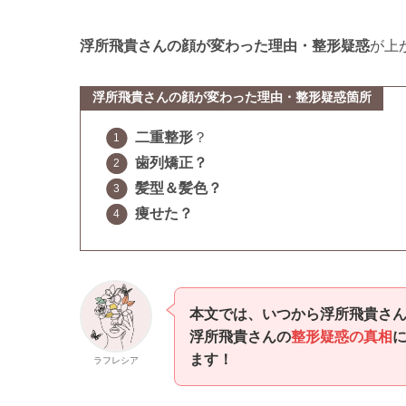
浮所飛貴
さんの顔が変わった理由・整形疑惑
が上
浮所飛貴
さんの顔が変わった理由・整形疑惑箇所
二重整形
？
歯列矯正？
髪型＆髪色？
痩せた？
本文では、いつから
浮所飛貴
さ
浮所飛貴
さんの
整形疑惑の真相
ます！
ラフレシア