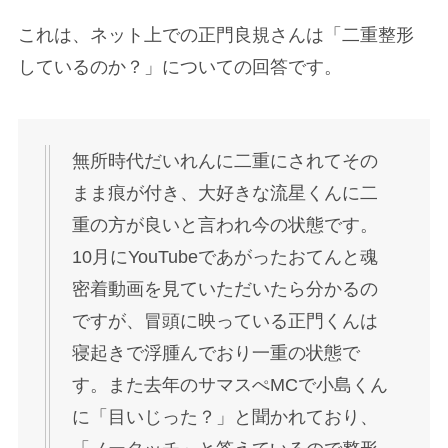
「だいれん」こと、
西畑大吾さん・永瀬廉さんに
正門良規さんが遊ばれて二重の癖が付いたエピソ
ード
はファンの間で有名だそうです。
https://twitter.com/super_idol_kira/status/15251160
36491513856
https://twitter.com/super_idol_kira/status/15273151
16005347328
もともと一重の人も、まぶたが比較的薄いタイプ
など、癖が付きやすい人はセルフケアで二重にな