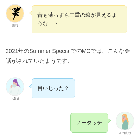
無所時代だいれんに二重にされてその
まま痕が付き、大好きな流星くんに二
重の方が良いと言われ今の状態です。
10月にYouTubeであがったおてんと魂
密着動画を見ていただいたら分かるの
ですが、冒頭に映っている正門くんは
寝起きで浮腫んでおり一重の状態で
す。また去年のサマスぺMCで小島くん
に「目いじった？」と聞かれており、
「ノータッチ」と答えているので整形
はしてないかと思われます。
Yahoo知恵袋