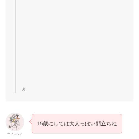
15歳にしては大人っぽい顔立ちね
ラフレシア
2011年に正門良規さんは入所
し、
同期はKing＆
Princessの永瀬廉さん、なにわ男子の西畑大吾さ
ん、Aぇ! group元メンバーの福本大晴さん
です。
19歳（2015年）