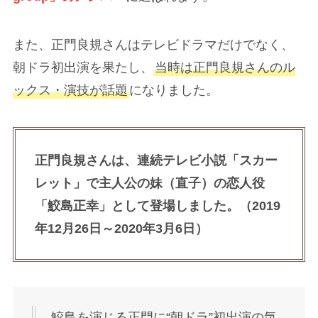
年12月26日～2020年3月6日）
鮫島を演じる正門に“朝ドラ”初出演の気
持ちや役柄についてなどを聞いた。
――今回「スカーレット」に出演が決
まったときの気持ちはいかがでした
か？
｢ええ！“朝ドラ”か！どうしよう！」と
驚きました。まさか自分が出演すると
は思っていませんでした。同じ関西ジ
ャニーズ Jr.の西畑大吾とよく話すので
すが、彼から“朝ドラ”で有名な方と共演