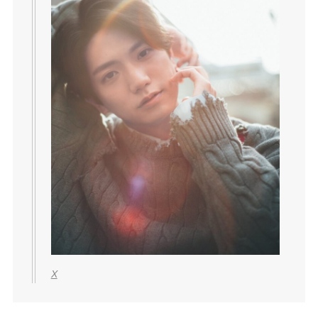
2021年のSummer SpecialでのMCでは、こんな会
話がされていたようです。
目いじった？
小島健
ノータッチ
正門良規
これは、ネット上での正門良規さんは「二重整形
しているのか？」についての回答です。