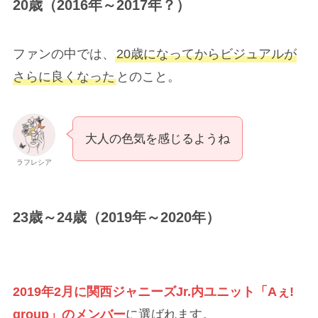
2019年2月に関西ジャニーズJr.内ユニット「Aぇ!
group」のメンバー
に選ばれます。
また、正門良規さんはテレビドラマだけでなく、
朝ドラ初出演を果たし、
当時は正門良規さんのル
ックス・演技が話題
になりました。
正門良規さんは、連続テレビ小説「スカー
レット」で主人公の妹（直子）の恋人役
「鮫島正幸」として登場しました。（2019