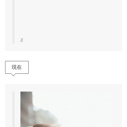
X
昔も薄っすら二重の線が見えるよ
うな…？
妖精