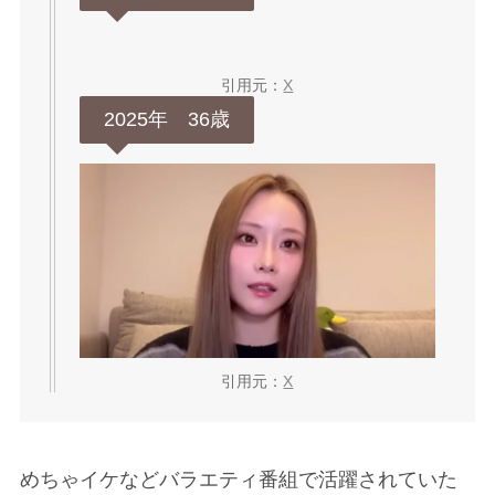
引用元：
X
2025年 36歳
引用元：
X
めちゃイケなどバラエティ番組で活躍されていた