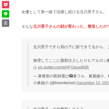
女優として第一線で活躍し続ける北川景子さん。
そんな
北川景子さんの顔が変わった、整形したの
北川景子ですら頬の下に影できてるから、
無理してここに脂肪注入したりヒアルロン
小
pic.twitter.com/eHFQqow8NB
— 鼻整形の医師選び🏥鼻フル、鼻翼縮小
小鼻縮小 (@bisenkeisei)
December 14, 202