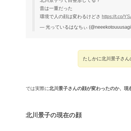
北川景子って目整形してる？
昔は一重だった
環境で人の顔は変わるけどさ
https://t.co/
— 光っているはなちぃ (@neeekotouuusagi
たしかに北川景子さん
では実際に
北川景子さんの顔が変わったのか、現
北川景子の現在の顔