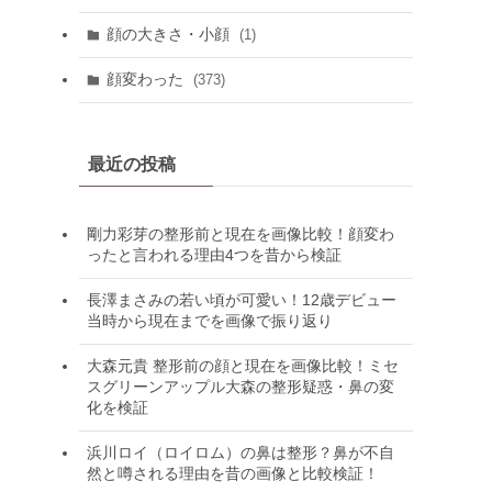
顔の大きさ・小顔
(1)
顔変わった
(373)
最近の投稿
剛力彩芽の整形前と現在を画像比較！顔変わ
ったと言われる理由4つを昔から検証
長澤まさみの若い頃が可愛い！12歳デビュー
当時から現在までを画像で振り返り
大森元貴 整形前の顔と現在を画像比較！ミセ
スグリーンアップル大森の整形疑惑・鼻の変
化を検証
浜川ロイ（ロイロム）の鼻は整形？鼻が不自
然と噂される理由を昔の画像と比較検証！