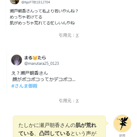
引用元：
X
引用元：
X
たしかに瀬戸朝香さんの
肌が荒れ
ている
、
凸凹している
という声が
妖精