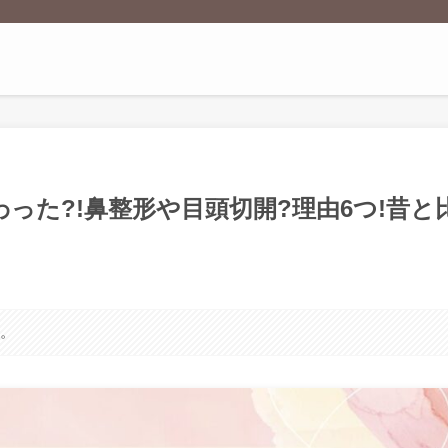
変わった?!鼻整形や目頭切開?理由6つ!昔と
す。