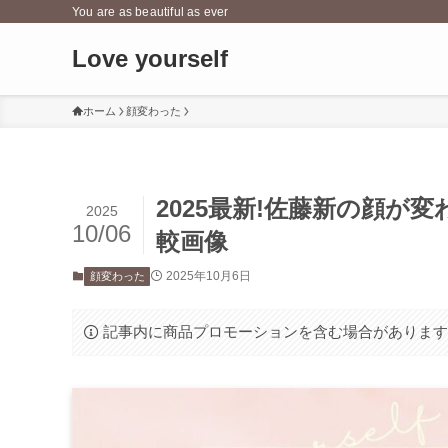
You are as beautiful as ever
Love yourself
ホーム
顔変わった
2025最新!佐藤新の顔が
2025
10/06
較画像
2025年10月6日
顔変わった
記事内に商品プロモーションを含む場合がありま