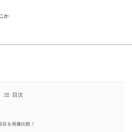
こか
目次
現在を画像比較！