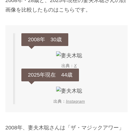
2008年・28歳と、2025年現在の妻夫木聡さんの顔
画像を比較したものはこちらです。
2008年 30歳
出典：
X
2025年現在 44歳
出典：
Instagram
2008年、妻夫木聡さんは「ザ・マジックアワー」