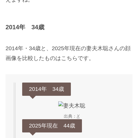
2014年 34歳
2014年・34歳と、2025年現在の妻夫木聡さんの顔
画像を比較したものはこちらです。
2014年 34歳
出典：
X
2025年現在 44歳