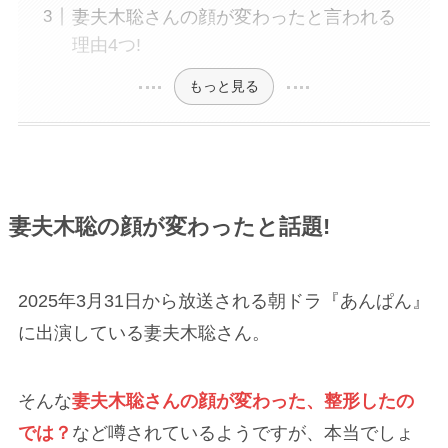
妻夫木聡さんの顔が変わったと言われる
理由4つ!
もっと見る
妻夫木聡の顔が変わったと話題!
2025年3月31日から放送される朝ドラ『あんぱん』
に出演している妻夫木聡さん。
そんな
妻夫木聡さんの顔が変わった、整形したの
では？
など噂されているようですが、本当でしょ