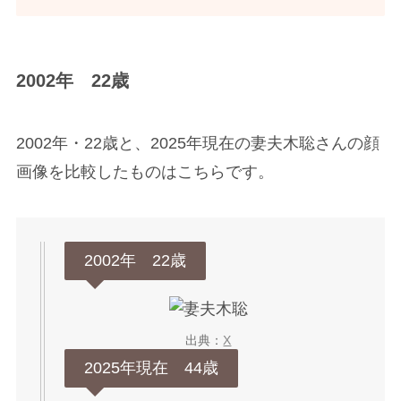
2002年 22歳
2002年・22歳と、2025年現在の妻夫木聡さんの顔
画像を比較したものはこちらです。
2002年 22歳
出典：
X
2025年現在 44歳