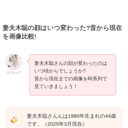
妻夫木聡の顔はいつ変わった?昔から現在
を画像比較!
妻夫木聡さんの顔が変わったのは
いつ頃からでしょうか?
ラフレシア
昔から現在までの画像を時系列で
見ていきましょう！
妻夫木聡さんんは1980年生まれの44歳
です。（2025年3月現在）