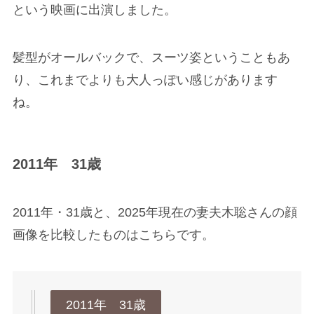
という映画に出演しました。
髪型がオールバックで、スーツ姿ということもあ
り、これまでよりも大人っぽい感じがあります
ね。
2011年 31歳
2011年・31歳と、2025年現在の妻夫木聡さんの顔
画像を比較したものはこちらです。
2011年 31歳