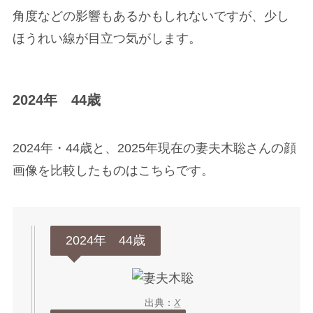
角度などの影響もあるかもしれないですが、少し
ほうれい線が目立つ気がします。
2024年 44歳
2024年・44歳と、2025年現在の妻夫木聡さんの顔
画像を比較したものはこちらです。
2024年 44歳
出典：
X