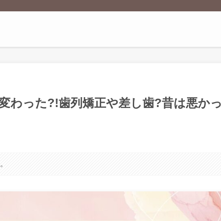
び変わった?!歯列矯正や差し歯?昔は悪か
す。