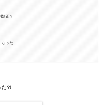
列矯正？
になった！
た?!