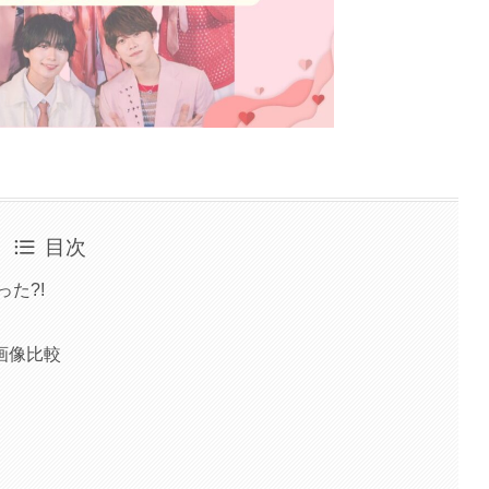
目次
た?!
画像比較