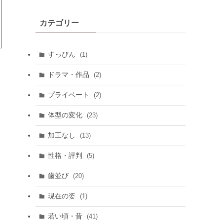
カテゴリー
すっぴん
(1)
ドラマ・作品
(2)
プライベート
(2)
体型の変化
(23)
加工なし
(13)
性格・評判
(5)
歯並び
(20)
現在の姿
(1)
若い頃・昔
(41)