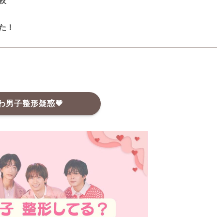
較
た！
わ男子整形疑惑💗