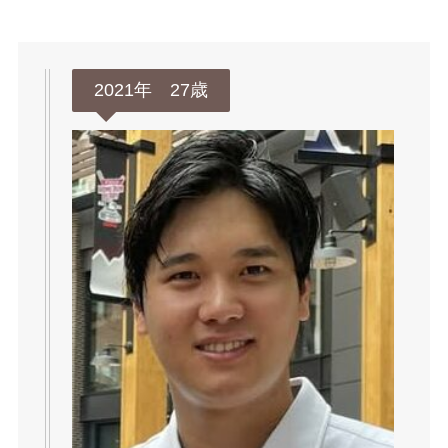
2021年 27歳