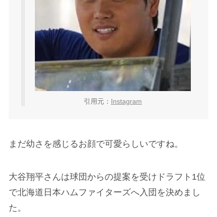
引用元：
Instagram
まだ幼さを感じるお顔で可愛らしいですね。
大谷翔平さんは球団からの提案を受けドラフト1位
で北海道日本ハムファイターズへ入団を決めまし
た。