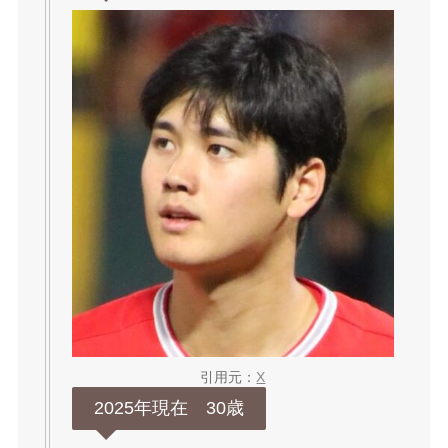
引用元：
X
2025年現在 30歳