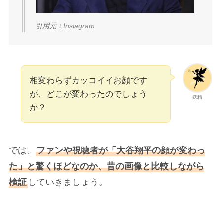
引用元：
Instagram
相変わらずカッコイイお顔です
が、どこが変わったのでしょう
妖精
か？
では、
ファンや視聴者が「大谷翔平の顔が変わっ
た」と驚くほどなのか、昔の画像と比較しながら
検証
していきましょう。