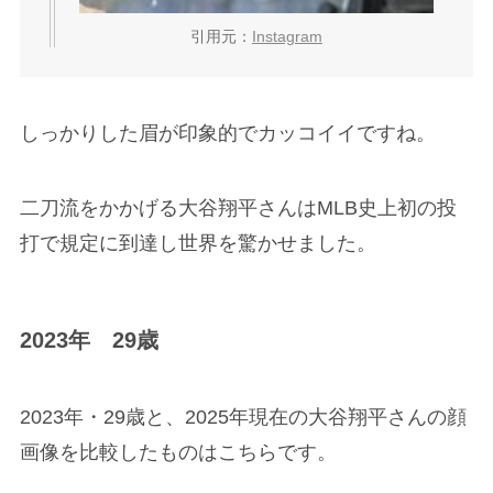
引用元：
Instagram
しっかりした眉が印象的でカッコイイですね。
二刀流をかかげる大谷翔平さんはMLB史上初の投
打で規定に到達し世界を驚かせました。
2023年 29歳
2023年・29歳と、2025年現在の大谷翔平さんの顔
画像を比較したものはこちらです。