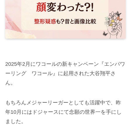
2025年2月にワコールの新キャンペーン『エンパワ
ーリング ワコール』に起用された大谷翔平さ
ん。
もちろんメジャーリーガーとしても活躍中で、昨
年10月にはドジャースにて念願の世界一を手にし
ました。