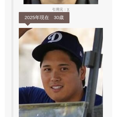
引用元：
X
2025年現在 30歳