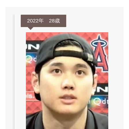
2022年 28歳