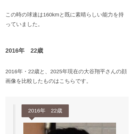
この時の球速は160kmと既に素晴らしい能力を持
っていました。
2016年 22歳
2016年・22歳と、2025年現在の大谷翔平さんの顔
画像を比較したものはこちらです。
2016年 22歳