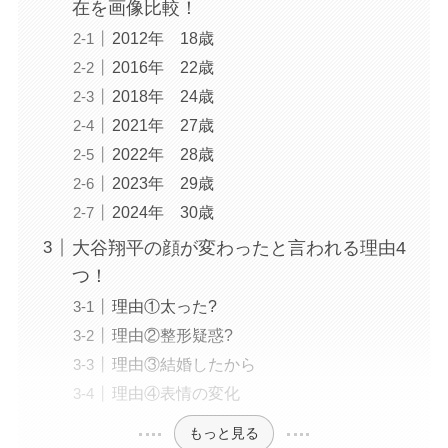
在を画像比較！
2012年 18歳
2016年 22歳
2018年 24歳
2021年 27歳
2022年 28歳
2023年 29歳
2024年 30歳
大谷翔平の顔が変わったと言われる理由4
つ！
理由①太った?
理由②整形疑惑?
理由③結婚したから
理由④表情の変化
もっと見る