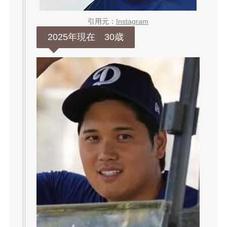
引用元：
Instagram
2025年現在 30歳