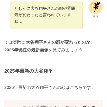
たしかに大谷翔平さんの顔や雰囲
気が変わったと言われています
妖精
ね…
では実際に
大谷翔平さんの顔が変わったのか、
2025年現在の最新画像
を見てみましょう。
2025年最新の大谷翔平
2025年最新の大谷翔平さんの顔はこちらです。