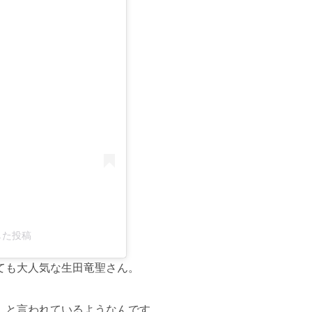
る
アした投稿
ても大人気な生田竜聖さん。
」
と言われているようなんです。