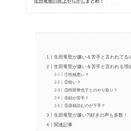
生田竜聖の炎上やらかし
まとめ！
生田竜聖が嫌い＆苦手と言われてるの
生田竜聖が嫌い＆苦手と言われる理
①性格悪い？
②暗い？
③阿部華也子とのやり取り？
④顔が苦手？
⑤原稿読むのが下手？
生田竜聖が嫌い?!好きの声も多数！
関連記事