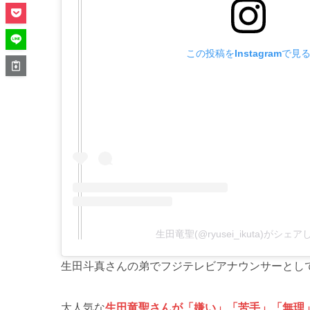
この投稿をInstagramで見
生田竜聖(@ryusei_ikuta)がシェ
生田斗真さんの弟でフジテレビアナウンサーとし
大人気な
生田竜聖さんが「嫌い」「苦手」「無理