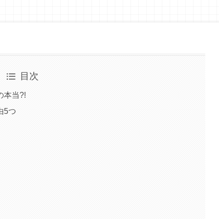
目次
本当?!
由5つ