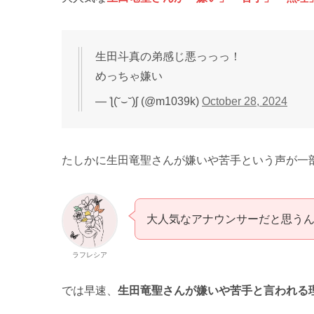
生田斗真の弟感じ悪っっっ！
めっちゃ嫌い
— ƪ(˘⌣˘)ʃ (@m1039k)
October 28, 2024
たしかに生田竜聖さんが嫌いや苦手という声が一
大人気なアナウンサーだと思う
ラフレシア
では早速、
生田竜聖さんが嫌いや苦手と言われる