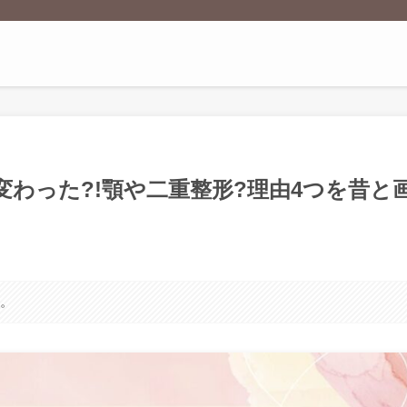
顔変わった?!顎や二重整形?理由4つを昔と
す。