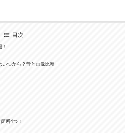
目次
題！
はいつから？昔と画像比較！
箇所4つ！