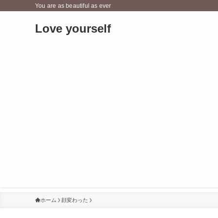
You are as beautiful as ever
Love yourself
ホーム
顔変わった