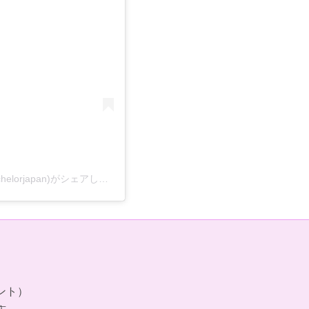
【公式】『バチェラー・ジャパン』シーズン6🌹(@bachelorjapan)がシェアした投稿
ント）