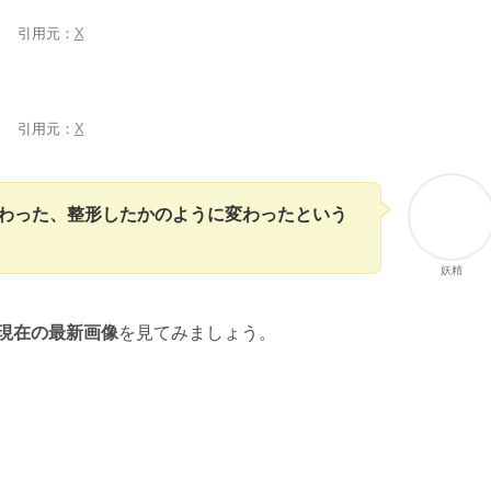
引用元：
X
引用元：
X
わった、整形したかのように変わったという
妖精
年現在の最新画像
を見てみましょう。