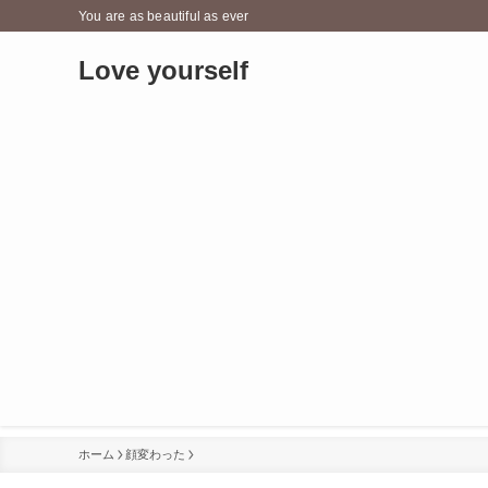
You are as beautiful as ever
Love yourself
ホーム
顔変わった